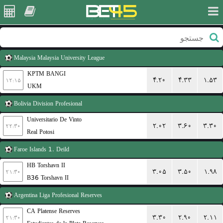
Malaysia
Malaysia University League
KPTM BANGI
۴.۲۰
۴.۳۳
۱.۵۳
۱۲:۱۵
UKM
Bolivia
Division Profesional
Universitario De Vinto
۲.۰۲
۳.۶۰
۳.۳۰
۲۲:۳۰
Real Potosi
Faroe Islands
1. Deild
HB Torshavn II
۳.۰۵
۳.۵۰
۱.۹۸
۲۱:۳۰
B36 Torshavn II
Argentina
Liga Profesional Reserves
CA Platense Reserves
۳.۳۰
۲.۹۰
۲.۱۱
۲۱:۳۰