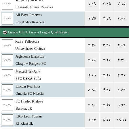
Temperley Reserves
۲.۰۹
۳.۱۵
۳.۱۵
۲۰:۳۰
Chacarita Juniors Reserves
All Boys Reserves
۱.۷۶
۳.۲۸
۴.۰۰
۲۰:۳۰
Los Andes Reserves
Europe
UEFA Europa League Qualification
KuPS Palloseura
۳.۳۰
۳.۳۰
۲.۰۹
۱۸:۳۰
Universitatea Craiova
Jagiellonia Białystok
۳.۰۰
۳.۲۰
۲.۳۶
۱۹:۳۰
Glasgow Rangers FC
Maccabi Tel-Aviv
۲.۰۱
۳.۲۰
۳.۷۰
۱۹:۳۰
PFC CSKA Sofia
Lincoln Red Imps
۵.۵۰
۴.۲۰
۱.۵۳
۲۰:۳۰
Omonia FC Nicosia
FC Hradec Kralove
۳.۸۰
۳.۴۰
۱.۹۲
۲۰:۳۰
Besiktas JK
KKS Lech Poznan
۱.۱۳
۸.۰۰
۱۵.۰۰
۲۰:۳۰
KI Klaksvík