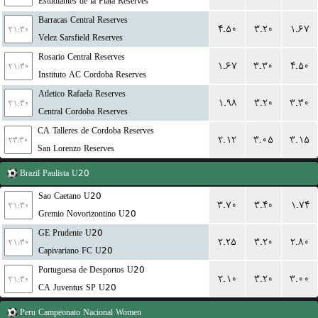
Estudiantes de la Plata Reserves
Barracas Central Reserves
۴.۵۰
۳.۲۰
۱.۶۷
۲۱:۳۰
Velez Sarsfield Reserves
Rosario Central Reserves
۱.۶۷
۳.۳۰
۴.۵۰
۲۱:۳۰
Instituto AC Cordoba Reserves
Atletico Rafaela Reserves
۱.۹۸
۳.۲۰
۳.۳۰
۲۱:۳۰
Central Cordoba Reserves
CA Talleres de Cordoba Reserves
۲.۱۲
۳.۰۵
۳.۱۵
۲۳:۳۰
San Lorenzo Reserves
Brazil
Paulista U20
Sao Caetano U20
۳.۷۰
۳.۴۰
۱.۷۴
۲۱:۳۰
Gremio Novorizontino U20
GE Prudente U20
۲.۲۵
۳.۲۰
۲.۸۰
۲۱:۳۰
Capivariano FC U20
Portuguesa de Desportos U20
۲.۱۰
۳.۲۰
۳.۰۰
۲۱:۳۰
CA Juventus SP U20
Peru
Campeonato Nacional Women