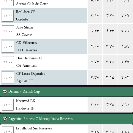
۸.۰۰
۴.۳۳
۱.۳۲
۲۱:۳۰
Arenas Club de Getxo
Real Jaen CF
۳.۱۰
۳.۲۰
۲.۰۷
۲۱:۳۰
Cordoba
Juve Stabia
۱.۳۳
۴.۳۳
۷.۰۰
۲۲:۰۰
SS Cavese
CD Villacanas
۴.۰۰
۳.۳۰
۱.۸۲
۲۲:۰۰
U.D. Talavera
Dos Hermanas CF
۲.۷۷
۳.۰۰
۲.۴۵
۲۲:۰۰
CA Antoniano
CF Lorca Deportiva
۳.۳۰
۳.۱۵
۲.۰۴
۲۲:۰۰
Aguilas FC
Denmark
Danish Cup
Naestved BK
۳.۰۰
۳.۲۸
۲.۱۰
۱۹:۳۰
Hvidovre IF
Argentina
Primera C Metropolitana Reserves
Estrella del Sur Reserves
۲.۲۵
۳.۱۰
۲.۸۰
۱۹:۳۰