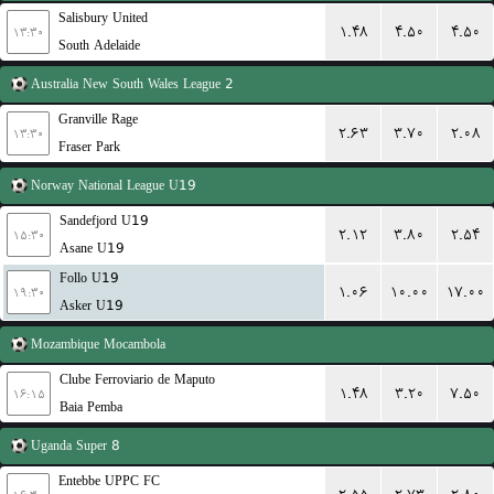
Salisbury United
۱.۴۸
۴.۵۰
۴.۵۰
۱۳:۳۰
South Adelaide
Australia
New South Wales League 2
Granville Rage
۲.۶۳
۳.۷۰
۲.۰۸
۱۳:۳۰
Fraser Park
Norway
National League U19
Sandefjord U19
۲.۱۲
۳.۸۰
۲.۵۴
۱۵:۳۰
Asane U19
Follo U19
۱.۰۶
۱۰.۰۰
۱۷.۰۰
۱۹:۳۰
Asker U19
Mozambique
Mocambola
Clube Ferroviario de Maputo
۱.۴۸
۳.۲۰
۷.۵۰
۱۶:۱۵
Baia Pemba
Uganda
Super 8
Entebbe UPPC FC