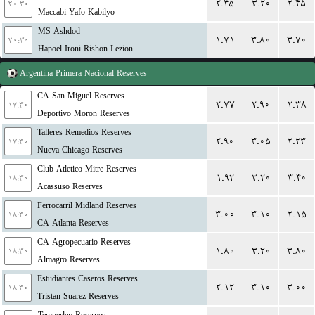
۲.۴۵
۳.۲۰
۲.۴۵
۲۰:۳۰
Maccabi Yafo Kabilyo
MS Ashdod
۱.۷۱
۳.۸۰
۳.۷۰
۲۰:۳۰
Hapoel Ironi Rishon Lezion
Argentina
Primera Nacional Reserves
CA San Miguel Reserves
۲.۷۷
۲.۹۰
۲.۳۸
۱۷:۳۰
Deportivo Moron Reserves
Talleres Remedios Reserves
۲.۹۰
۳.۰۵
۲.۲۳
۱۷:۳۰
Nueva Chicago Reserves
Club Atletico Mitre Reserves
۱.۹۲
۳.۲۰
۳.۴۰
۱۸:۳۰
Acassuso Reserves
Ferrocarril Midland Reserves
۳.۰۰
۳.۱۰
۲.۱۵
۱۸:۳۰
CA Atlanta Reserves
CA Agropecuario Reserves
۱.۸۰
۳.۲۰
۳.۸۰
۱۸:۳۰
Almagro Reserves
Estudiantes Caseros Reserves
۲.۱۲
۳.۱۰
۳.۰۰
۱۸:۳۰
Tristan Suarez Reserves