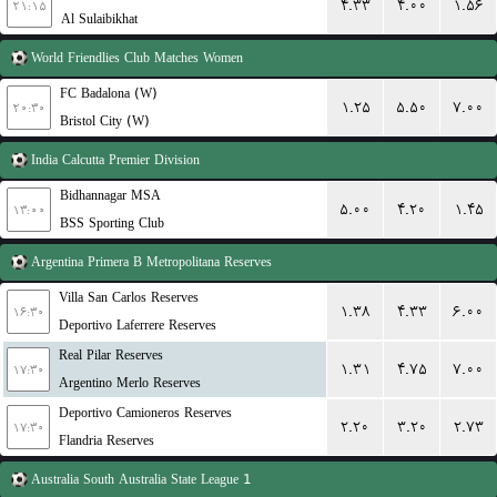
۴.۳۳
۴.۰۰
۱.۵۶
۲۱:۱۵
Al Sulaibikhat
World
Friendlies Club Matches Women
FC Badalona (W)
۱.۲۵
۵.۵۰
۷.۰۰
۲۰:۳۰
Bristol City (W)
India
Calcutta Premier Division
Bidhannagar MSA
۵.۰۰
۴.۲۰
۱.۴۵
۱۳:۰۰
BSS Sporting Club
Argentina
Primera B Metropolitana Reserves
Villa San Carlos Reserves
۱.۳۸
۴.۳۳
۶.۰۰
۱۶:۳۰
Deportivo Laferrere Reserves
Real Pilar Reserves
۱.۳۱
۴.۷۵
۷.۰۰
۱۷:۳۰
Argentino Merlo Reserves
Deportivo Camioneros Reserves
۲.۲۰
۳.۲۰
۲.۷۳
۱۷:۳۰
Flandria Reserves
Australia
South Australia State League 1