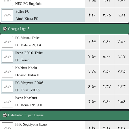
۲.۵۵
۲.۷۳
۲.۸۰
۱۶:۳۰
NEC FC Bugolobi
Police FC
۴.۲۰
۳.۰۵
۱.۸۲
۱۹:۳۰
Airtel Kitara FC
Georgia
Liga 3
FC Merani Tbilisi
۱.۶۷
۳.۸۰
۳.۸۰
۱۶:۳۰
FC Didube 2014
Iberia 2010 Tbilisi
۷.۵۰
۵.۰۰
۱.۲۷
۱۶:۳۰
FC Gonio
Kolhketi Khobi
۲.۳۸
۳.۵۰
۲.۳۵
۱۶:۳۰
Dinamo Tbilisi II
FC Margveti 2006
۶.۵۰
۴.۳۳
۱.۳۳
۱۶:۳۰
FC Tbilisi 2025
Iveria Khashuri
۴.۵۰
۳.۸۰
۱.۵۶
۱۸:۳۰
FC Iberia 1999 II
Uzbekistan
Super League
PFK Sogdiyona Jizzax
۲.۴۰
۳.۲۰
۲.۶۰
۱۷:۳۰