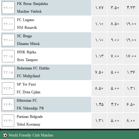
FK Borac Banjaluka
۱.۷۷
۳.۵۰
۴.۳۳
۲۲:۰۰
Maxline Vitebsk
FC Lugano
۱.۱۰
۸.۵۰
۱۹.۰۰
۲۲:۰۰
NSI Runavík
SC Braga
۱.۱۰
۹.۰۰
۱۹.۰۰
۲۲:۰۰
Dinamo Minsk
HNK Rijeka
۱.۱۳
۷.۰۰
۱۷.۰۰
۲۲:۱۵
Ilves Tampere
Bohemian FC Dublin
۷.۵۰
۵.۰۰
۱.۳۶
۲۲:۱۵
FC Midtjylland
SP Tre Fiori
۸.۵۰
۵.۰۰
۱.۳۱
۲۲:۳۰
FC Drita Gjilan
Hibernian FC
۱.۴۵
۴.۲۰
۶.۵۰
۲۲:۳۰
FK Shkendija 79
Partizan Belgrade
۱.۳۱
۵.۰۰
۸.۰۰
۲۲:۳۰
Tobol Kostanay
World
Friendly Club Matches