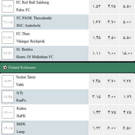
FC Red Bull Salzburg
۱.۵۳
۴.۲۵
۵.۵۰
۲۰:۳۰
Pafos FC
FC PAOK Thessaloniki
۱.۶۷
۳.۷۰
۵.۰۰
۲۱:۱۵
RSC Anderlecht
FC Thun
۱.۴۵
۴.۵۰
۵.۵۰
۲۱:۳۰
Vikingur Reykjavik
SL Benfica
۱.۱۱
۹.۰۰
۱۵.۰۰
۲۲:۳۰
Hearts Of Midlothian FC
Finland
Kolmonen
Toolon Taisto
۲.۴۵
۳.۷۰
۲.۲۷
۱۸:۳۰
Valtti
JyTy
۳.۱۵
۴.۰۰
۱.۷۹
۱۸:۴۵
KaaPo
Kultsu
۱.۴۳
۴.۷۵
۴.۷۵
۱۹:۰۰
HaPK
MiPK
۱.۲۲
۶.۰۰
۶.۵۰
۱۹:۱۵
Lautp