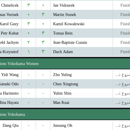
n Chmelicek
۳
۰
Jan Vidourek
Finis
mas Vorisek
۰
۳
Martin Stusek
Finis
Karol Guzy
۳
۰
Kamil Kowalewski
Finis
Petr Kubat
۰
۳
Tomas Rein
Finis
ebl Jachym
۲
۳
Jean-Baptiste Cousin
Finis
a Krzysztof
۱
۳
Duch Adam
Finis
ons Yokohama Women
Yidi Wang
-
-
Zhu Yuling
بازی شروع نشده است
Satsuki Odo
-
-
Chen Xingtong
بازی شروع نشده است
a Harimoto
-
-
Yubin Shin
بازی شروع نشده است
Hina Hayata
-
-
Man Kuai
بازی شروع نشده است
ons Yokohama
Dang Qiu
-
-
Junsung Oh
بازی شروع نشده است