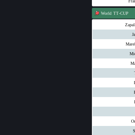
Fra
World
TT-CUP
Zapal
J
Mare
Mi
Ma
On
S