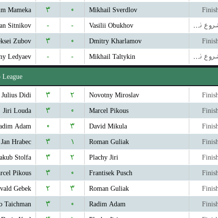
im Mameka
۳
۰
Mikhail Sverdlov
Finis
n Sitnikov
-
-
Vasilii Obukhov
بازی شروع نشده است
eksei Zubov
۳
۰
Dmitry Kharlamov
Finis
ny Ledyaev
-
-
Mikhail Taltykin
بازی شروع نشده است
o League
Julius Didi
۳
۲
Novotny Miroslav
Finis
Jiri Louda
۳
۰
Marcel Pikous
Finis
adim Adam
۰
۳
David Mikula
Finis
Jan Hrabec
۳
۱
Roman Guliak
Finis
akub Stolfa
۳
۲
Plachy Jiri
Finis
rcel Pikous
۳
۰
Frantisek Pusch
Finis
vald Gebek
۲
۳
Roman Guliak
Finis
o Taichman
۳
۰
Radim Adam
Finis