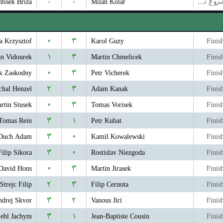
ntisek Briza
-
-
Milan Kolar
بازی شروع نشده است
a Krzysztof
۰
۳
Karol Guzy
Finis
an Vidourek
۱
۳
Martin Chmelicek
Finis
k Zaskodny
۰
۳
Petr Vicherek
Finis
chal Henzel
۲
۳
Adam Kanak
Finis
rtin Stusek
۰
۳
Tomas Vorisek
Finis
Tomas Rein
۳
۱
Petr Kubat
Finis
Duch Adam
۳
۰
Kamil Kowalewski
Finis
Filip Sikora
۳
۰
Rostislav Niezgoda
Finis
David Hons
۰
۳
Martin Jirasek
Finis
Strejc Filip
۲
۳
Filip Cernota
Finis
drej Skvor
۳
۲
Vanous Jiri
Finis
ebl Jachym
۳
۱
Jean-Baptiste Cousin
Finis