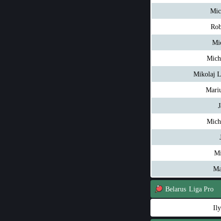
Mic
Rob
Mi
Mich
Mikolaj 
Mari
J
Mich
Mi
Ma
Belarus
Liga Pro
Il