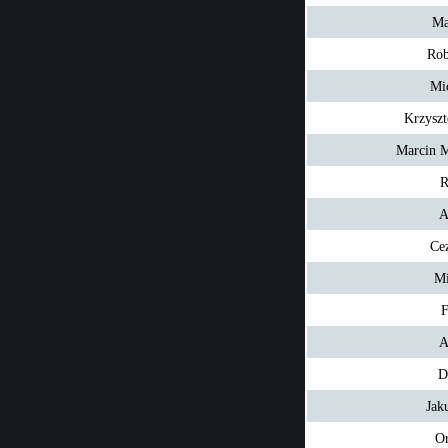
Ma
Rob
Mi
Krzyszt
Marcin M
R
A
Ce
Mi
F
A
D
Jak
Or