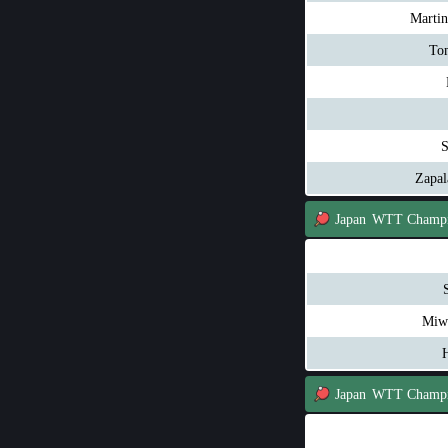
Marti
To
S
Zapal
Japan
WTT Champi
Miw
Japan
WTT Champi