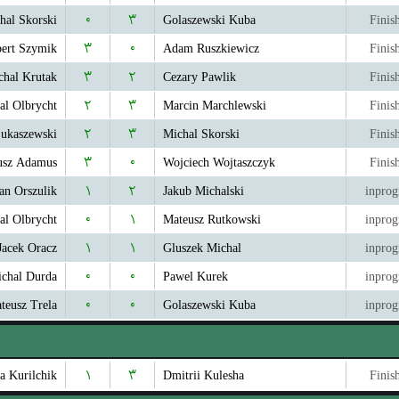
hal Skorski
۰
۳
Golaszewski Kuba
Finis
ert Szymik
۳
۰
Adam Ruszkiewicz
Finis
chal Krutak
۳
۲
Cezary Pawlik
Finis
al Olbrycht
۲
۳
Marcin Marchlewski
Finis
Lukaszewski
۲
۳
Michal Skorski
Finis
usz Adamus
۳
۰
Wojciech Wojtaszczyk
Finis
an Orszulik
۱
۲
Jakub Michalski
inprog
al Olbrycht
۰
۱
Mateusz Rutkowski
inprog
Jacek Oracz
۱
۱
Gluszek Michal
inprog
chal Durda
۰
۰
Pawel Kurek
inprog
teusz Trela
۰
۰
Golaszewski Kuba
inprog
ya Kurilchik
۱
۳
Dmitrii Kulesha
Finis