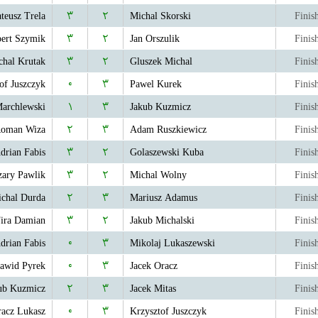
teusz Trela
۳
۲
Michal Skorski
Finis
ert Szymik
۳
۲
Jan Orszulik
Finis
chal Krutak
۳
۲
Gluszek Michal
Finis
of Juszczyk
۰
۳
Pawel Kurek
Finis
archlewski
۱
۳
Jakub Kuzmicz
Finis
oman Wiza
۲
۳
Adam Ruszkiewicz
Finis
drian Fabis
۳
۲
Golaszewski Kuba
Finis
zary Pawlik
۳
۲
Michal Wolny
Finis
chal Durda
۲
۳
Mariusz Adamus
Finis
ira Damian
۳
۲
Jakub Michalski
Finis
drian Fabis
۰
۳
Mikolaj Lukaszewski
Finis
awid Pyrek
۰
۳
Jacek Oracz
Finis
ub Kuzmicz
۲
۳
Jacek Mitas
Finis
acz Lukasz
۰
۳
Krzysztof Juszczyk
Finis