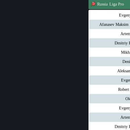
Russia
Liga Pro
Evgen
Afanasev Maksim 
Artem
Dmitriy 
Mikha
Deni
Aleksa
Evge
Robert
Ol
Evgen
Artem
Dmitriy 