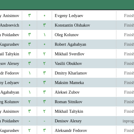
y Anisimov
۳
۰
Evgeny Ledyaev
Finis
Andreevich
۰
۳
Konstantin Olshakov
Finis
 Poidashev
۳
۱
Oleg Kolunov
Finis
Kugurushev
۳
۰
Robert Agababyan
Finis
il Taltykin
۳
۲
Mikhail Sverdlov
Finis
sov Alexey
۳
۲
Vasilii Obukhov
Finis
ndr Fedorov
۱
۳
Dmitry Kharlamov
Finis
ny Ledyaev
۰
۳
Maksim Mameka
Finis
 Agababyan
۱
۳
Aleksei Zubov
Finis
eg Kolunov
۲
۳
Roman Sitnikov
Finis
y Anisimov
۳
۲
Mikhail Taltykin
Finis
 Poidashev
-
-
Denisov Alexey
inprog
Kugurushev
۲
۳
Aleksandr Fedorov
Finis