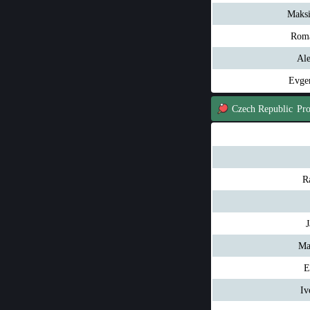
Maks
Roma
Al
Evge
Czech Republic
Pr
R
J
Ma
E
Iv