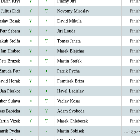
Darin Kryl
۳
۱
Plachy Jiri
Finis
Julius Didi
۲
۳
Novotny Miroslav
Finis
zslav Bosak
۳
۱
David Mikula
Finis
Petr Sebera
۳
۱
Jiri Louda
Finis
akub Stolfa
۰
۳
Tomas Janata
Finis
Jan Hrabec
۳
۱
Marek Blejchar
Finis
Petr Bruzek
۰
۳
Martin Stefek
Finis
Zmuda Petr
۳
۰
Patrik Pycha
Finis
avid Horak
۳
۱
Frantisek Briza
Finis
Jan Pleskot
۳
۰
Havel Ladislav
Finis
bor Sulava
۰
۳
Vaclav Kosar
Finis
kas Babicka
۳
۲
Adam Svoboda
Finis
artin Vizek
۲
۳
Marek Chlebecek
Finis
atrik Pycha
-
-
Martin Sobisek
بازی شروع نشده است